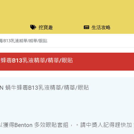
挖寶趣
生活攻略
毒B13乳液精華/精華/眼貼