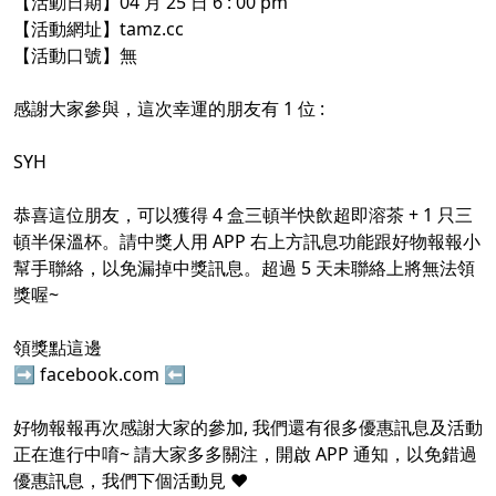
【活動日期】04 月 25 日 6 : 00 pm
【活動網址】
tamz.cc
【活動口號】無
感謝大家參與，這次幸運的朋友有 1 位 :
SYH
恭喜這位朋友，可以獲得 4 盒三頓半快飲超即溶茶 + 1 只三
頓半保溫杯。請中獎人用 APP 右上方訊息功能跟好物報報小
幫手聯絡，以免漏掉中獎訊息。超過 5 天未聯絡上將無法領
獎喔~
領獎點這邊
➡
facebook.com
⬅
好物報報再次感謝大家的參加, 我們還有很多優惠訊息及活動
正在進行中唷~ 請大家多多關注，開啟 APP 通知，以免錯過
優惠訊息，我們下個活動見 ❤️