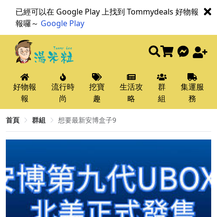
已經可以在 Google Play 上找到 Tommydeals 好物報
報囉～
Google Play
好物報
流行時
挖寶
生活攻
群
集運服
報
尚
趣
略
組
務
首頁
群組
想要最新安博盒子9