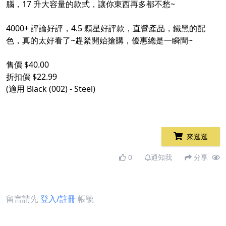
腦，17 升大容量的款式，讓你東西再多都不愁~
4000+ 評論好評，4.5 顆星好評款，直營產品，鐵黑的配
色，真的太好看了~趕緊開始搶購，優惠總是一瞬間~
售價 $40.00
折扣價 $22.99
(適用 Black (002) - Steel)
來逛逛
0
通知我
分享
留言請先
登入/註冊
帳號