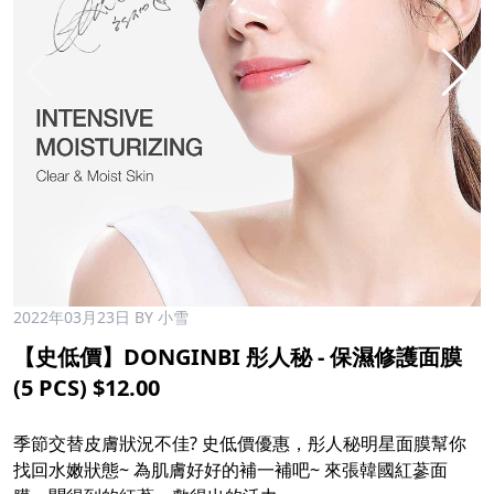
2022年03月23日
BY 小雪
【史低價】DONGINBI 彤人秘 - 保濕修護面膜
(5 PCS) $12.00​
季節交替皮膚狀況不佳? 史低價優惠，彤人秘明星面膜幫你
找回水嫩狀態~ 為肌膚好好的補一補吧~ 來張韓國紅蔘面