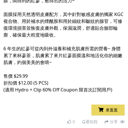
膜，聞得到的紅蔘，敷得出的活力~​
​
面膜採用天然透明皮膚配方，其中針對敏感皮膚的獨家 KGC
複合物、用於補水的煙酰胺和用於細紋和皺紋的腺苷，可修
復環境損害並恢復皮膚外觀，保濕滋潤，舒適貼合臉部輪
廓，確保最大程度地吸收。​
​
6 年生的紅蔘可從內到外滋養和補充肌膚所需的營養~ 身體
累了來杯蔘茶，肌膚累了來片紅蔘面膜溫和地活化你的細嫩
肌膚，約個美美的會唷~​
​
售價 $29.99​
折扣價 $12.00 (5 PCS)​
(適用 Hydro + Clip 60% Off Coupon 限首次訂閱用戶) ​
來逛逛
0
通知我
分享