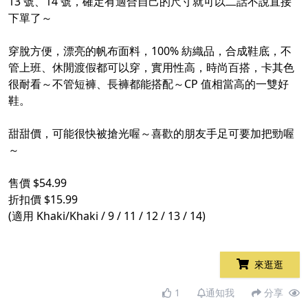
13 號、14 號，確定有適合自己的尺寸就可以二話不說直接
下單了～
穿脫方便，漂亮的帆布面料，100% 紡織品，合成鞋底，不
管上班、休閒渡假都可以穿，實用性高，時尚百搭，卡其色
很耐看～不管短褲、長褲都能搭配～CP 值相當高的一雙好
鞋。
甜甜價，可能很快被搶光喔～喜歡的朋友手足可要加把勁喔
～
售價 $54.99
折扣價 $15.99
(適用 Khaki/Khaki / 9 / 11 / 12 / 13 / 14)
來逛逛
1
通知我
分享