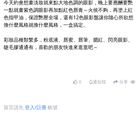
今天約會想畫淡妝就來點大地色調的眼影，晚上要應酬要艷
一點就畫紫色調眼影再加點紅色唇膏～火侯不夠，再塗上紅
色指甲油，保證艷壓全場，還有12色眼影盤讓你隨心所欲想
換什麼風格就換什麼風格，一盒搞定。
彩妝品種類繁多，粉底液、唇蜜、唇筆、腮紅、閃亮眼影、
睫毛膠通通有，喜歡的朋友快進來逛逛吧～
0
通知我
分享
留言請先
登入/註冊
帳號