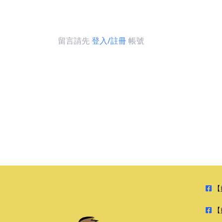
留言請先
登入/註冊
帳號
【
【