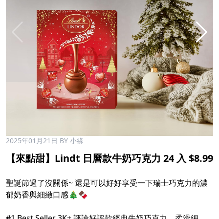
2025年01月21日
BY 小緣
【來點甜】Lindt 日曆款牛奶巧克力 24 入 $8.99
聖誕節過了沒關係~ 還是可以好好享受一下瑞士巧克力的濃
郁奶香與細緻口感🎄🍫
#1
Best Seller 3K+ 評論好評款經典牛奶巧克力，柔滑細