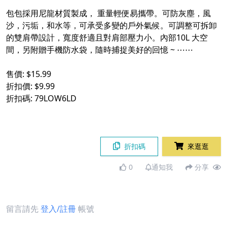
包包採用尼龍材質製成， 重量輕便易攜帶。可防灰塵，風
沙，污垢，和水等，可承受多變的戶外氣候。可調整可拆卸
的雙肩帶設計，寬度舒適且對肩部壓力小。內部10L 大空
間，另附贈手機防水袋，隨時捕捉美好的回憶 ~ ⋯⋯
售價: $15.99
折扣價: $9.99
折扣碼: 79LOW6LD
折扣碼
來逛逛
0
通知我
分享
留言請先
登入/註冊
帳號