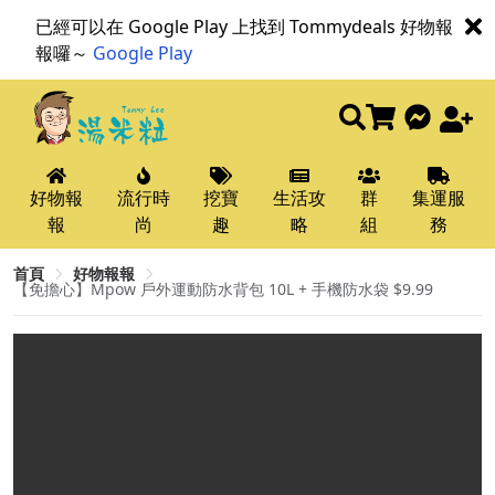
已經可以在 Google Play 上找到 Tommydeals 好物報
報囉～
Google Play
好物報
流行時
挖寶
生活攻
群
集運服
報
尚
趣
略
組
務
首頁
好物報報
【免擔心】Mpow 戶外運動防水背包 10L + 手機防水袋 $9.99