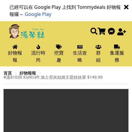
已經可以在 Google Play 上找到 Tommydeals 好物報
報囉～
Google Play
好物報
流行時
挖寶
生活攻
群
集運服
報
尚
趣
略
組
務
首頁
好物報報
#湯81030 KidKraft 迪士尼灰姑娘主題娃娃屋 $149.99