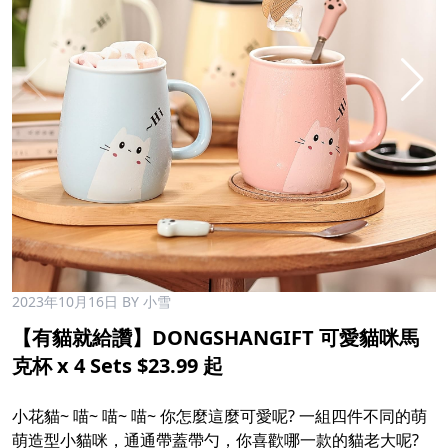
2023年10月16日
BY 小雪
【有貓就給讚】DONGSHANGIFT 可愛貓咪馬
克杯 x 4 Sets $23.99 起
小花貓~ 喵~ 喵~ 喵~ 你怎麼這麼可愛呢? 一組四件不同的萌
萌造型小貓咪，通通帶蓋帶勺，你喜歡哪一款的貓老大呢?