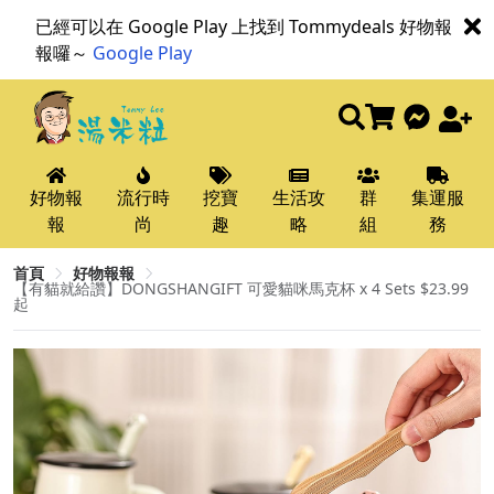
已經可以在 Google Play 上找到 Tommydeals 好物報
報囉～
Google Play
好物報
流行時
挖寶
生活攻
群
集運服
報
尚
趣
略
組
務
首頁
好物報報
【有貓就給讚】DONGSHANGIFT 可愛貓咪馬克杯 x 4 Sets $23.99
起