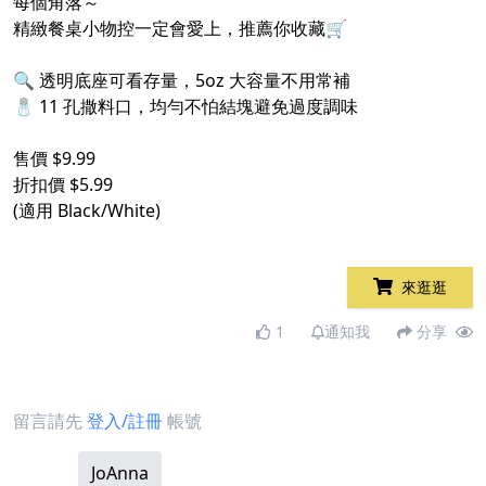
每個角落～
精緻餐桌小物控一定會愛上，推薦你收藏🛒
🔍 透明底座可看存量，5oz 大容量不用常補
🧂 11 孔撒料口，均勻不怕結塊避免過度調味
售價 $9.99
折扣價 $5.99
(適用 Black/White)
來逛逛
1
通知我
分享
留言請先
登入/註冊
帳號
JoAnna