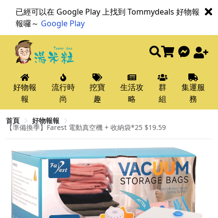
已經可以在 Google Play 上找到 Tommydeals 好物報
報囉～
Google Play
好物報
流行時
挖寶
生活攻
群
集運服
報
尚
趣
略
組
務
首頁
好物報報
【準備換季】Farest 電動真空機 + 收納袋*25 $19.59