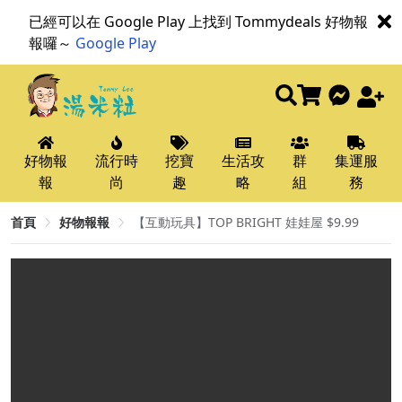
已經可以在 Google Play 上找到 Tommydeals 好物報
報囉～
Google Play
好物報
流行時
挖寶
生活攻
群
集運服
報
尚
趣
略
組
務
首頁
好物報報
【互動玩具】TOP BRIGHT 娃娃屋 $9.99