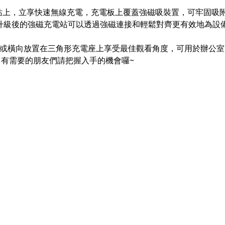
立享快速無線充電，充電板上覆蓋強磁吸裝置，可牢固吸附 iPhon
tch 2.5W，升級後的強磁充電站可以透過強磁連接和輕鬆對齊更有效地為設
可縱向或橫向放置在三角形充電座上享受最佳觀看角度，可用於辦公
，有需要的朋友們請把握入手的機會囉~