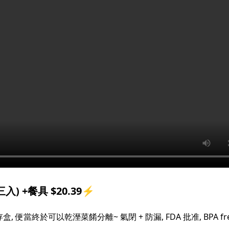
入) +餐具 $20.39⚡
存盒, 便當終於可以乾溼菜餚分離~ 氣閉 + 防漏, FDA 批准, BPA