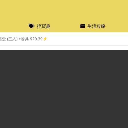
挖寶趣
生活攻略
盒 (三入) +餐具 $20.39⚡