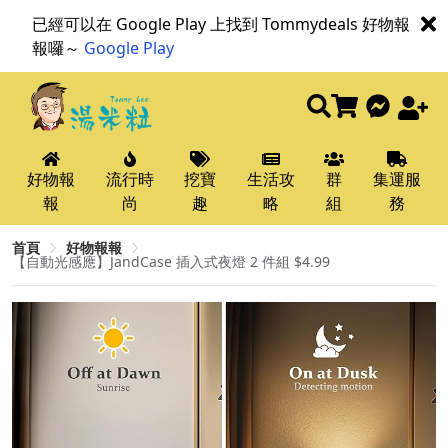
已經可以在 Google Play 上找到 Tommydeals 好物報
報囉～
Google Play
好物報
流行時
挖寶
生活攻
群
集運服
報
尚
趣
略
組
務
首頁
好物報報
【自動光感應】JandCase 插入式夜燈 2 件組 $4.99