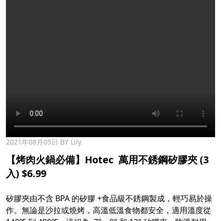
2021年08月05日
BY Lily
【烤肉火鍋必備】Hotec ​ 萬用不銹鋼矽膠夾 (3
入) $6.99​
矽膠夾由不含 BPA 的矽膠 +食品級不銹鋼製成，輕巧易於操
作。無論是沙拉或燒烤，高溫低溫食物都安全，適用溫度從