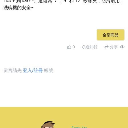
140℉ 到 480℉。這組為 ​ 7"、9" 和 12" 矽膠夾，防滑耐用，
洗碗機的安全~​
全部商品
0
通知我
分享
留言請先
登入/註冊
帳號