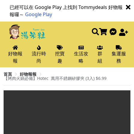
已經可以在 Google Play 上找到 Tommydeals 好物報
報囉～
Google Play
好物報
流行時
挖寶
生活攻
群
集運服
報
尚
趣
略
組
務
首頁
好物報報
【烤肉火鍋必備】Hotec ​ 萬用不銹鋼矽膠夾 (3入) $6.99​