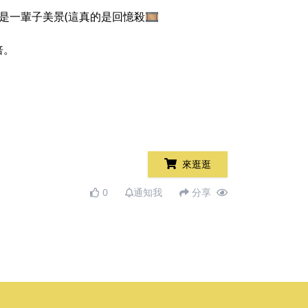
一輩子美景(這真的是回憶殺🎞
倍。
來逛逛
0
通知我
分享