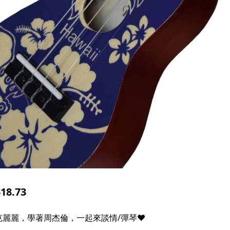
8.73
麗麗，學著周杰倫，一起來談情/彈琴❤️