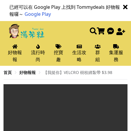
已經可以在 Google Play 上找到 Tommydeals 好物報
報囉～
Google Play
好物報
流行時
挖寶
生活攻
群
集運服
報
尚
趣
略
組
務
首頁
好物報報
【我挺你】VELCRO 樹枝綁紮帶 $3.98​