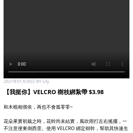
2021年01月30日
BY Lily
【我挺你】VELCRO 樹枝綁紮帶 $3.98​
和木棍相偎依，再也不會孤零零~​
花朵果實初栽之時，花幹尚未結實，風吹雨打左右搖擺，一
不注意便東倒西歪。使用 VELCRO 綁定樹幹，幫助其快速生