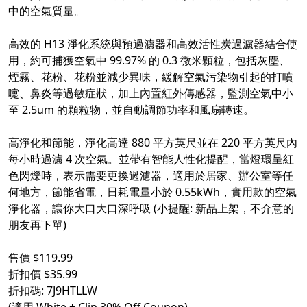
中的空氣質量。
高效的 H13 淨化系統與預過濾器和高效活性炭過濾器結合使
用，約可捕獲空氣中 99.97% 的 0.3 微米顆粒，包括灰塵、
煙霧、花粉、花粉並減少異味，緩解空氣污染物引起的打噴
嚏、鼻炎等過敏症狀，加上內置紅外傳感器，監測空氣中小
至 2.5um 的顆粒物，並自動調節功率和風扇轉速。
高淨化和節能，淨化高達 880 平方英尺並在 220 平方英尺內
每小時過濾 4 次空氣。並帶有智能人性化提醒，當燈環呈紅
色閃爍時，表示需要更換過濾器，適用於居家、辦公室等任
何地方，節能省電，日耗電量小於 0.55kWh，實用款的空氣
淨化器，讓你大口大口深呼吸 (小提醒: 新品上架，不介意的
朋友再下單)
售價 $119.99
折扣價 $35.99
折扣碼: 7J9HTLLW