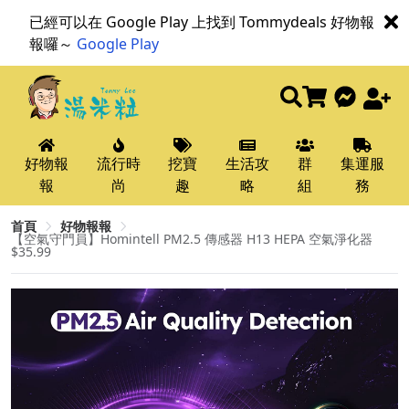
已經可以在 Google Play 上找到 Tommydeals 好物報
報囉～
Google Play
好物報
流行時
挖寶
生活攻
群
集運服
報
尚
趣
略
組
務
首頁
好物報報
【空氣守門員】Homintell PM2.5 傳感器 H13 HEPA 空氣淨化器
$35.99