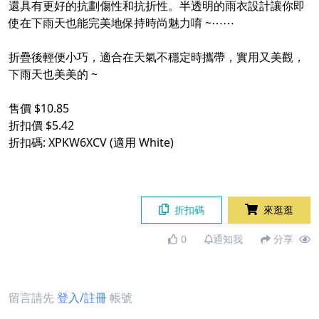
還具有更好的抗劃傷性和抗折性。半透明的雨衣設計讓你即
使在下雨天也能完美地保持時尚魅力唷 ~⋯⋯
折疊後輕便小巧，適合在天氣不穩定時攜帶，實用又美觀，
下雨天也美美的 ~
售價 $10.85
折扣價 $5.42
折扣碼: XPKW6XCV (適用 White)
折扣碼
來逛逛
0
通知我
分享
留言請先
登入/註冊
帳號