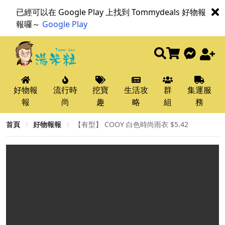
已經可以在 Google Play 上找到 Tommydeals 好物報
報囉～
Google Play
好物報
流行時
挖寶
生活攻
群
集運服
報
尚
趣
略
組
務
首頁
好物報報
【有型】 COOY 白色時尚雨衣 $5.42