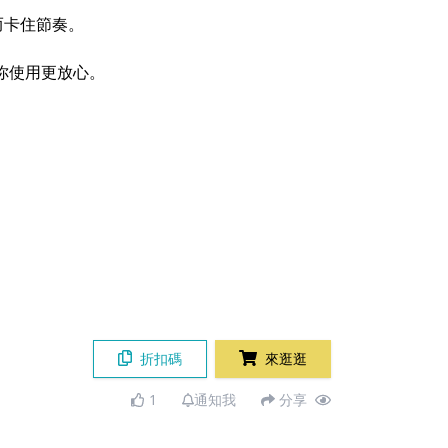
慮而卡住節奏。
讓你使用更放心。
折扣碼
來逛逛
1
通知我
分享