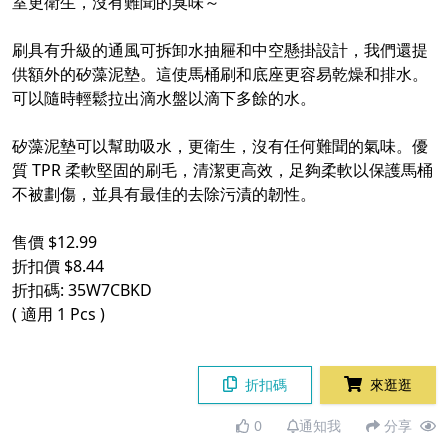
室更衛生，沒有難聞的臭味～
刷具有升級的通風可拆卸水抽屜和中空懸掛設計，我們還提
供額外的矽藻泥墊。這使馬桶刷和底座更容易乾燥和排水。
可以隨時輕鬆拉出滴水盤以滴下多餘的水。
矽藻泥墊可以幫助吸水，更衛生，沒有任何難聞的氣味。優
質 TPR 柔軟堅固的刷毛，清潔更高效，足夠柔軟以保護馬桶
不被劃傷，並具有最佳的去除污漬的韌性。
售價 $12.99
折扣價 $8.44
折扣碼: 35W7CBKD
( 適用 1 Pcs )
折扣碼
來逛逛
0
通知我
分享