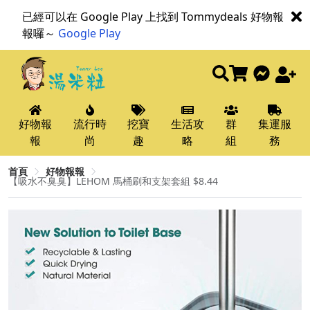
已經可以在 Google Play 上找到 Tommydeals 好物報
報囉～
Google Play
好物報
流行時
挖寶
生活攻
群
集運服
報
尚
趣
略
組
務
首頁
好物報報
【吸水不臭臭】LEHOM 馬桶刷和支架套組 $8.44