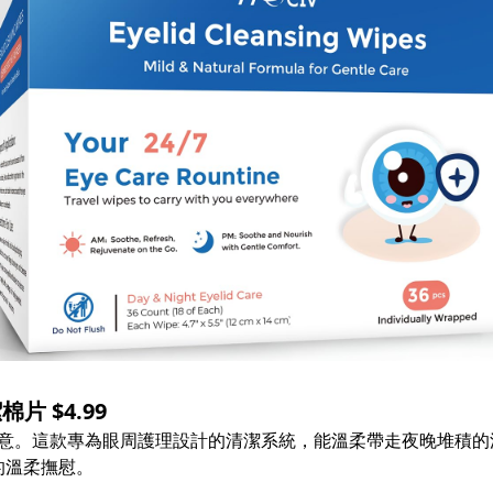
片 $4.99
睡意。這款專為眼周護理設計的清潔系統，能溫柔帶走夜晚堆積
的溫柔撫慰。