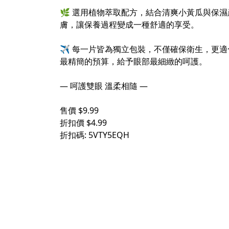
⠀
🌿 選用植物萃取配方，結合清爽小黃瓜與保
膚，讓保養過程變成一種舒適的享受。
⠀
✈️ 每一片皆為獨立包裝，不僅確保衛生，更
最精簡的預算，給予眼部最細緻的呵護。
⠀
— 呵護雙眼 溫柔相隨 —
⠀
售價 $9.99
折扣價 $4.99
折扣碼: 5VTY5EQH
⠀