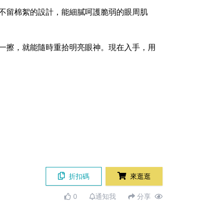
款不留棉絮的設計，能細膩呵護脆弱的眼周肌
輕一擦，就能隨時重拾明亮眼神。現在入手，用
折扣碼
來逛逛
0
通知我
分享