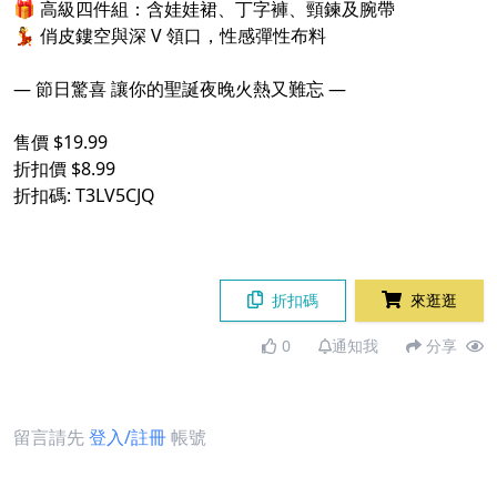
🎁 高級四件組：含娃娃裙、丁字褲、頸鍊及腕帶
💃 俏皮鏤空與深 V 領口，性感彈性布料
— 節日驚喜 讓你的聖誕夜晚火熱又難忘 —
售價 $19.99
折扣價 $8.99
折扣碼: T3LV5CJQ
折扣碼
來逛逛
0
通知我
分享
留言請先
登入/註冊
帳號