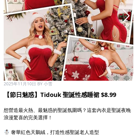
2025年11月10日
BY 小雪
【節日魅惑】Tidouk 聖誕性感睡裙 $8.99 ​
想營造最火熱、最魅惑的聖誕氛圍嗎？這套內衣是聖誕夜晚
浪漫驚喜的完美選擇！
☃️ 奢華紅色天鵝絨，打造性感聖誕老人造型