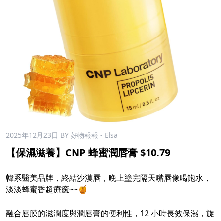
2025年12月23日
BY 好物報報 - Elsa
【保濕滋養】CNP 蜂蜜潤唇膏 $10.79
韓系醫美品牌，終結沙漠唇，晚上塗完隔天嘴唇像喝飽水，
淡淡蜂蜜香超療癒~~🍯
融合唇膜的滋潤度與潤唇膏的便利性，12 小時長效保濕，旋