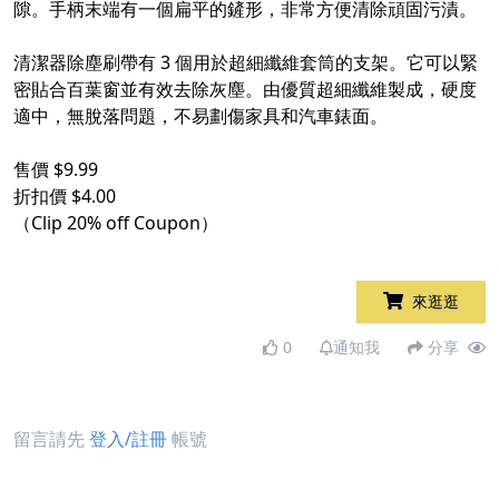
隙。手柄末端有一個扁平的鏟形，非常方便清除頑固污漬。
清潔器除塵刷帶有 3 個用於超細纖維套筒的支架。它可以緊
密貼合百葉窗並有效去除灰塵。由優質超細纖維製成，硬度
適中，無脫落問題，不易劃傷家具和汽車錶面。
售價 $9.99
折扣價 $4.00
（Clip 20% off Coupon）
來逛逛
0
通知我
分享
留言請先
登入/註冊
帳號