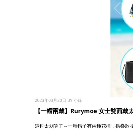
2023年03月20日
BY 小緣
【一帽兩戴】Rurymoe 女士雙面戴太陽
這也太划算了～一種帽子有兩種花樣，摺疊款