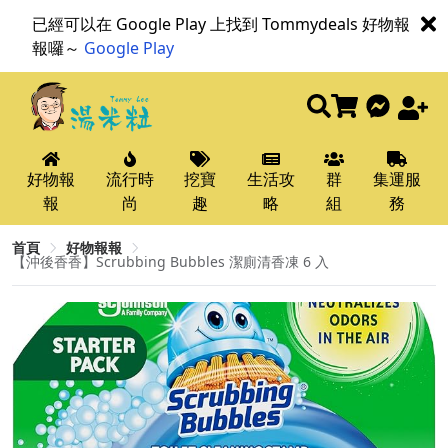
已經可以在 Google Play 上找到 Tommydeals 好物報
報囉～
Google Play
好物報
流行時
挖寶
生活攻
群
集運服
報
尚
趣
略
組
務
首頁
好物報報
【沖後香香】Scrubbing Bubbles 潔廁清香凍 6 入