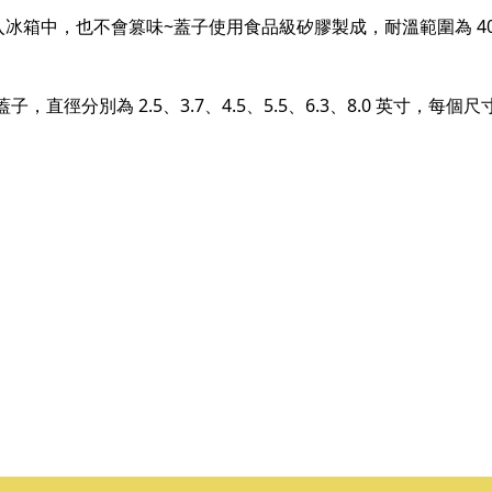
中，也不會篡味~蓋子使用食品級矽膠製成，耐溫範圍為 40°F 
蓋子，直徑分別為 2.5、3.7、4.5、5.5、6.3、8.0 英寸，每個尺