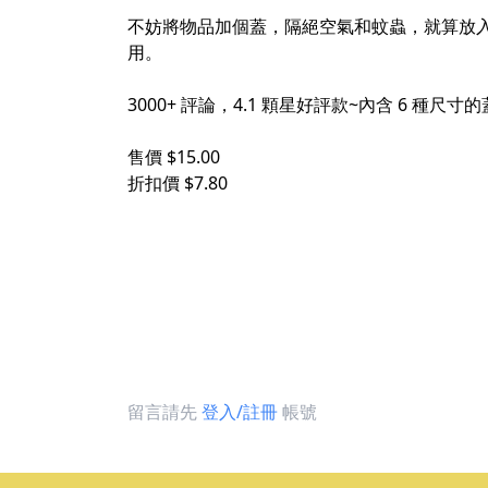
不妨將物品加個蓋，隔絕空氣和蚊蟲，就算放入冰箱
用。
3000+ 評論，4.1 顆星好評款~內含 6 種尺寸的
售價 $15.00
折扣價 $7.80
留言請先
登入/註冊
帳號