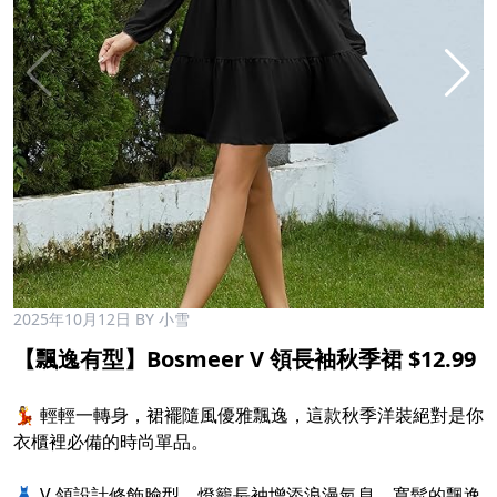
2025年10月12日
BY 小雪
【飄逸有型】Bosmeer V 領長袖秋季裙 $12.99
💃 輕輕一轉身，裙襬隨風優雅飄逸，這款秋季洋裝絕對是你
衣櫃裡必備的時尚單品。
👗 V 領設計修飾臉型，燈籠長袖增添浪漫氣息，寬鬆的飄逸