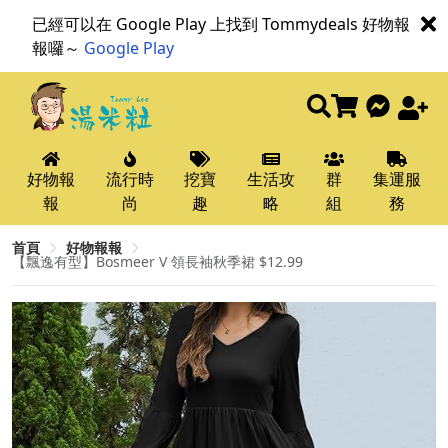
已經可以在 Google Play 上找到 Tommydeals 好物報
報囉～
Google Play
好物報
流行時
挖寶
生活攻
群
集運服
報
尚
趣
略
組
務
首頁
好物報報
【飄逸有型】Bosmeer V 領長袖秋季裙 $12.99