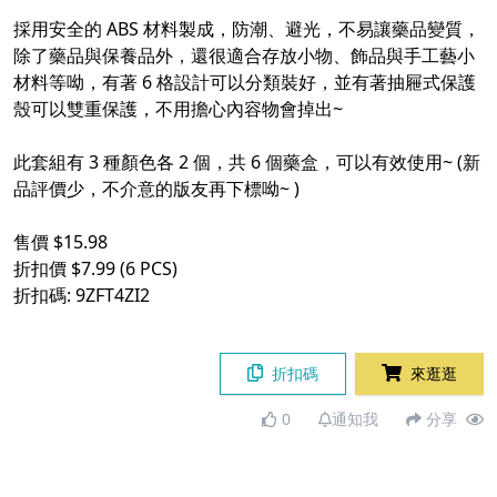
採用安全的 ABS 材料製成，防潮、避光，不易讓藥品變質，
除了藥品與保養品外，還很適合存放小物、飾品與手工藝小
材料等呦，有著 6 格設計可以分類裝好，並有著抽屜式保護
殼可以雙重保護，不用擔心內容物會掉出~
此套組有 3 種顏色各 2 個，共 6 個藥盒，可以有效使用~ (新
品評價少，不介意的版友再下標呦~ )
售價 $15.98
折扣價 $7.99 (6 PCS)
折扣碼: 9ZFT4ZI2
折扣碼
來逛逛
0
通知我
分享