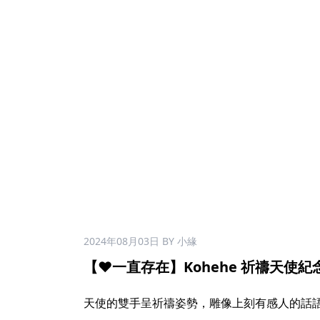
2024年08月03日
BY 小緣
【❤️一直存在】Kohehe 祈禱天使紀
天使的雙手呈祈禱姿勢，雕像上刻有感人的話語