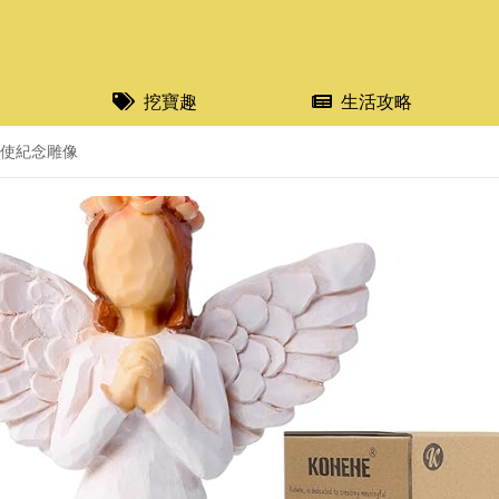
挖寶趣
生活攻略
禱天使紀念雕像