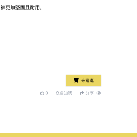
內褲更加堅固且耐用。
。
來逛逛
0
通知我
分享