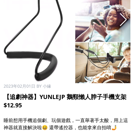
2023年02月01日
BY 小緣
【追劇神器】YUNLEJP 鵝頸懶人脖子手機支架
$12.95
睡前想用手機追個劇、玩個遊戲，一直舉著手太酸，用上這
神器就直接解決啦😆 還帶遙控器，也能拿來自拍唷🤳