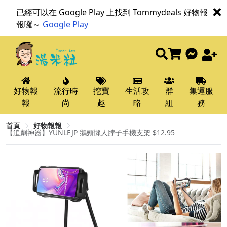
已經可以在 Google Play 上找到 Tommydeals 好物報
報囉～
Google Play
好物報
流行時
挖寶
生活攻
群
集運服
報
尚
趣
略
組
務
首頁
好物報報
【追劇神器】YUNLEJP 鵝頸懶人脖子手機支架 $12.95