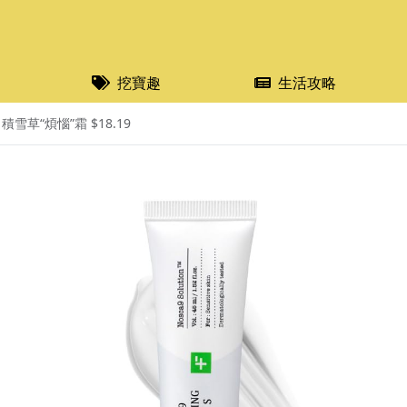
挖寶趣
生活攻略
 積雪草“煩惱”霜 $18.19