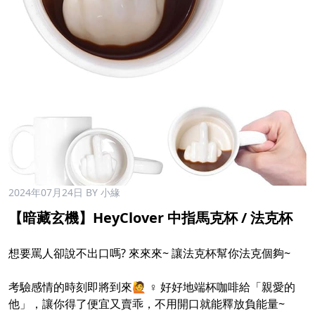
2024年07月24日
BY 小緣
【暗藏玄機】HeyClover 中指馬克杯 / 法克杯
想要罵人卻說不出口嗎? 來來來~ 讓法克杯幫你法克個夠~
考驗感情的時刻即將到來🙋 ♀️ 好好地端杯咖啡給「親愛的
他」，讓你得了便宜又賣乖，不用開口就能釋放負能量~