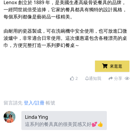
Lenox 創立於 1889 年，是美國生產高級骨瓷餐具的品牌，
一經問世就倍受追捧，它家的餐具都具有獨特的設計風格，
每個系列都像是藝術品一樣精美。​
​
由耐用的瓷器製成，可在洗碗機中安全使用，也可放進囗微
波爐中，非常適合日常使用。​這次優惠還包含各種漂亮的桌
巾，方便完整打造一系列夢幻餐桌～
來逛逛
2
通知我
分享
留言請先
登入/註冊
帳號
Linda Ying
這系列的餐具真的很美質感又好💕👍