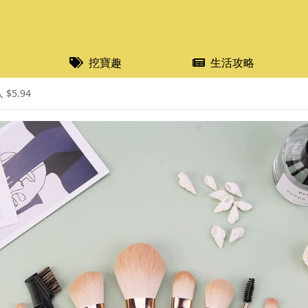
挖寶趣
生活攻略
$5.94