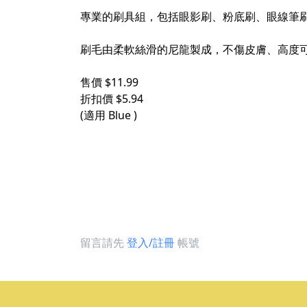
專業的刷具組，包括眼影刷、粉底刷、眼線筆
刷毛由柔軟絲滑的尼龍製成，不傷皮膚、高度
售價 $11.99
折扣價 $5.94
(適用 Blue )
留言請先
登入/註冊
帳號