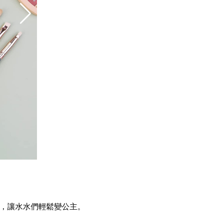
具，讓水水們輕鬆變公主。