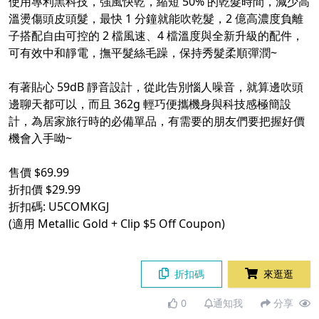
使用專利黑科技，強風快乾，縮短 50% 的乾髮時間，減少高
溫燙傷頭皮頭髮，最快 1 分鐘就能吹乾髮，2 億高濃度負離
子搭配自由可控的 2 檔風速、4 檔溫度與全新升級的配件，
可有效中和靜電，撫平髮絲毛躁，保持秀髮柔順彈潤~
有著貼心 59dB 靜音設計，從此告別惱人噪音，就算邊吹頭
邊聊天都可以，而且 362g 輕巧便攜機身與科技感極簡設
計，為居家旅行時的必備單品，有需要的朋友們要把握好價
機會入手呦~
售價 $69.99
折扣價 $29.99
折扣碼: U5COMKGJ
(適用 Metallic Gold + Clip $5 Off Coupon)
折扣碼
來逛逛
0
通知我
分享