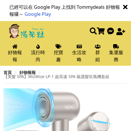
已經可以在 Google Play 上找到 Tommydeals 好物報
報囉～
Google Play
好物報
流行時
挖寶
生活攻
群
集運服
報
尚
趣
略
組
務
首頁
好物報報
【美髮 SPA】WizWise LP-1 超高速 SPA 級護髮吹風機套組