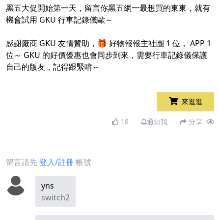
黑五大促開始第一天，留言你黑五網一最想買的東東，就有
機會試用 GKU 行車記錄儀歐～
感謝廠商 GKU 友情贊助，🎁 好物報報主社團 1 位， APP 1
位～ GKU 的好價優惠也會同步到來，需要行車記錄儀保護
自己的版友，記得跟緊唷～
來逛逛
18
通知我
分享
留言請先
登入/註冊
帳號
yns
switch2