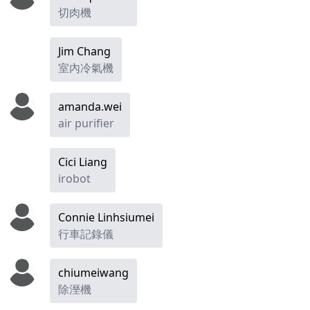
切肉機
Jim Chang
室內冷氣機
amanda.wei
air purifier
Cici Liang
irobot
Connie Linhsiumei
行車記錄儀
chiumeiwang
除溼機