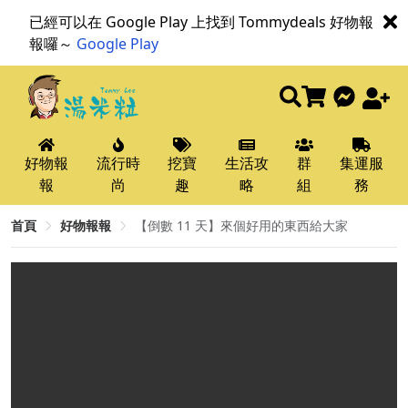
已經可以在 Google Play 上找到 Tommydeals 好物報
報囉～
Google Play
好物報
流行時
挖寶
生活攻
群
集運服
報
尚
趣
略
組
務
首頁
好物報報
【倒數 11 天】來個好用的東西給大家