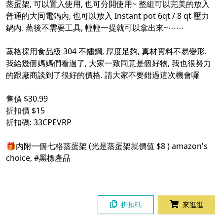
蒸蛋架, 可以置入使用, 也可分開使用~ 整組可以完美的放入
普通的大同電鍋內, 也可以放入 Instant pot 6qt / 8 qt 壓力
鍋內. 蒸後不需要工具, 輕輕一提就可以拿出來~⋯⋯
蒸格採用食品級 304 不鏽鋼, 厚度足夠, 真材實料不易變形.
我給幾個媽媽們看過了, 大家一致同意是個好物, 我也很努力
的跟廠商談到了很好的價格. 請大家不要錯過這次機會囉
售價 $30.99
折扣價 $15
折扣碼: 33CPEVRP
🎁內附一個七格蒸蛋架 (光是蒸蛋架就價值 $8 ) amazon's
choice,
#黑標產品
折扣碼
來逛逛