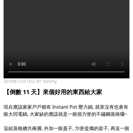
2018年12月15日
BY Tommy
【倒數 11 天】來個好用的東西給大家
現在應該家家戶戶都有 Instant Pot 壓力鍋, 就算沒有也會有
個大同電鍋, 大家缺的應該就是一個很方便的不鏽鋼蒸格囉~
這組蒸格總共兩層, 外加一個蓋子, 方便提攜的架子, 再送一個