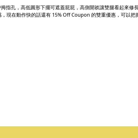
帶拇指孔，高低圓形下擺可遮蓋屁屁，高側開衩讓雙腿看起來修
在動作快的話還有 15% Off Coupon 的雙重優惠，可以把