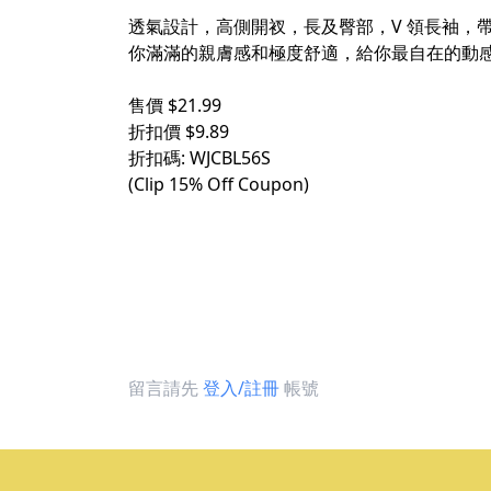
透氣設計，高側開衩，長及臀部，V 領長袖，
你滿滿的親膚感和極度舒適，給你最自在的動感，現
售價 $21.99
折扣價 $9.89
折扣碼: WJCBL56S
(Clip 15% Off Coupon)
留言請先
登入/註冊
帳號