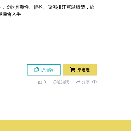
長，柔軟具彈性、輕盈、吸濕排汗寬鬆版型，給
握機會入手~
折扣碼
來逛逛
0
通知我
分享