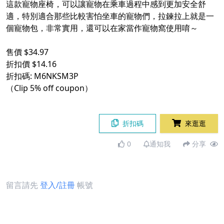
這款寵物座椅，可以讓寵物在乘車過程中感到更加安全舒
適，特別適合那些比較害怕坐車的寵物們，拉鍊拉上就是一
個寵物包，非常實用，還可以在家當作寵物窩使用唷～
售價 $34.97
折扣價 $14.16
折扣碼: M6NKSM3P
（Clip 5% off coupon）
折扣碼
來逛逛
0
通知我
分享
留言請先
登入/註冊
帳號