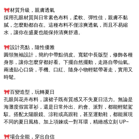
🎀材質升級，親膚透氣
採用孔眼材質與日常素色布料，柔軟、彈性佳，親膚不黏
膩，怎麼動都自在。這種布料不僅涼爽透氣，而且不易縮
水，讓你在盛夏也能保持清爽舒適。
🎀設計亮點，隨性優雅
圓領無袖設計，簡約中帶點俏皮。寬鬆中長版型，修飾各種
身形，讓你怎麼穿都好看。下擺自然擺動，走路自帶仙氣。
兩邊貼心口袋，手機、口紅、隨身小物輕鬆帶著走，實用又
時髦。
🎀百變造型，玩轉夏日
孔眼與花卉布料，讓裙子既有質感又不失夏日活力。無論是
海灘度假當罩衫，還是日常外出、約會、派對，都能輕鬆駕
馭。搭配太陽眼鏡、涼鞋或高跟鞋，甚至運動鞋，都能展現
不同的夏日風格。加上項鍊或一對耳環，精緻感立刻 UP~
🎀場合全能，穿出自信