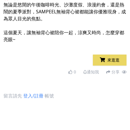
無論是悠閒的午後咖啡時光、沙灘度假、浪漫約會，還是熱
鬧的夏季派對，SAMPEEL無袖背心裙都能讓你優雅現身，成
為眾人目光的焦點。
這個夏天，讓無袖背心裙陪你一起，涼爽又時尚，怎麼穿都
亮眼~
來逛逛
0
通知我
分享
留言請先
登入/註冊
帳號