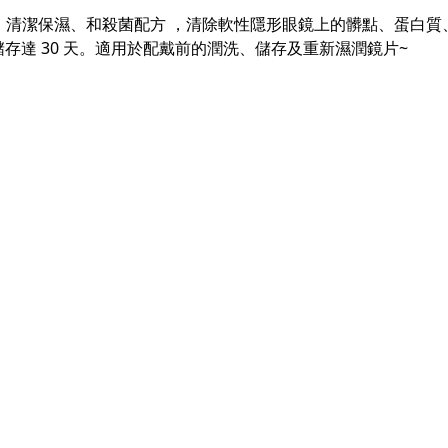
E 去蛋白、清潔保濕、和殺菌配方 ，清除軟性隱形眼鏡上的髒點、蛋
達 30 天。適用於配戴前的潤洗、儲存及重新濕潤鏡片~​