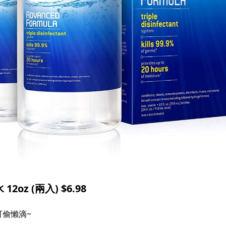
z (兩入) $6.98​
偷懶滴~​