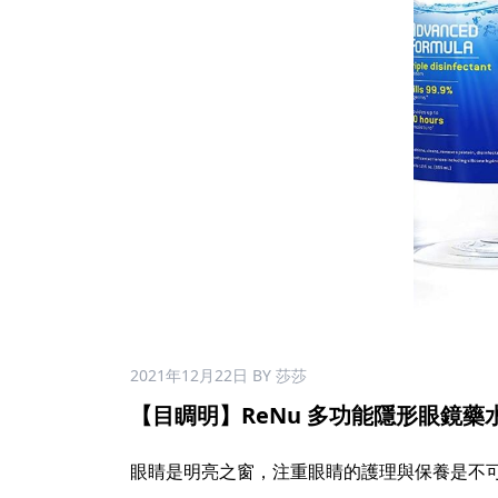
2021年12月22日
BY 莎莎
【目睭明】ReNu 多功能隱形眼鏡藥水 12o
‍ ​
眼睛是明亮之窗，注重眼睛的護理與保養是不可