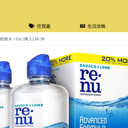
挖寶趣
生活攻略
 12oz (兩入) $6.98​