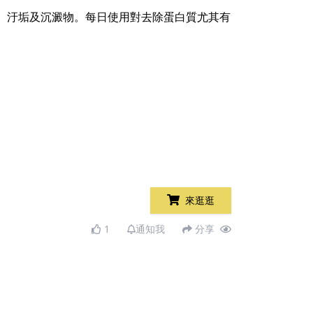
白質、汙垢及沉澱物。每日使用對去除蛋白質尤其有
來逛逛
1
通知我
分享