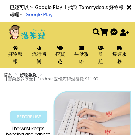
已經可以在 Google Play 上找到 Tommydeals 好物報
報囉～
Google Play
好物報
流行時
挖寶
生活攻
群
集運服
報
尚
趣
略
組
務
首頁
好物報報
【雲朵般的享受】Sushret 記憶海綿鍵盤托 $11.99