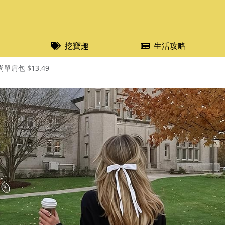
挖寶趣
生活攻略
單肩包 $13.49