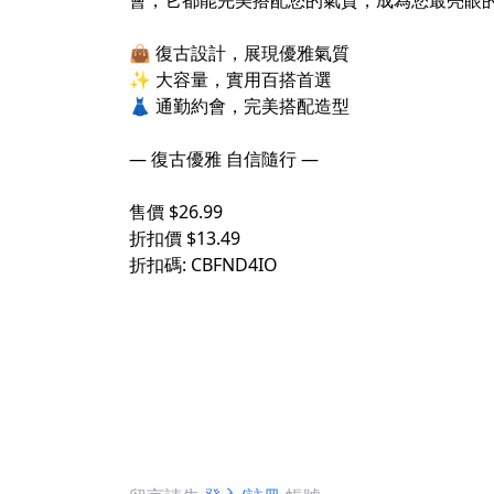
會，它都能完美搭配您的氣質，成為您最亮眼
⠀
👜 復古設計，展現優雅氣質
✨ 大容量，實用百搭首選
👗 通勤約會，完美搭配造型
⠀
— 復古優雅 自信隨行 —
⠀
售價 $26.99
折扣價 $13.49
折扣碼: CBFND4IO
⠀