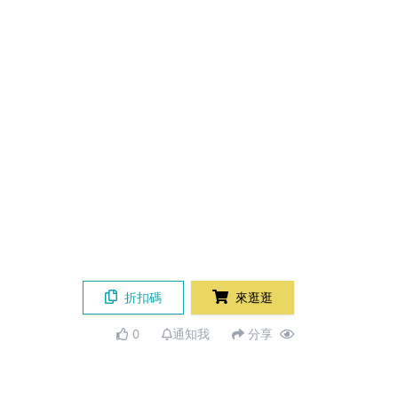
折扣碼
來逛逛
0
通知我
分享